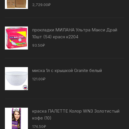
2,729.00
₽
прокладки МИЛАНА Ультра Макси Драй
10шт (54) красн к2204
93.50
₽
миска 1л с крышкой Granite белый
121.00
₽
краска ПАЛЕТТЕ Колор WN3 Золотистый
кофе (10)
174.50
₽