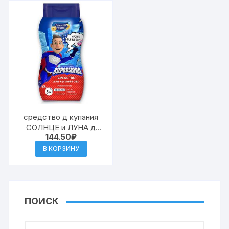
средство д купания
СОЛНЦЕ и ЛУНА д
144.50
₽
мальчиков SUPERHERO
200мл (12)
В КОРЗИНУ
ПОИСК