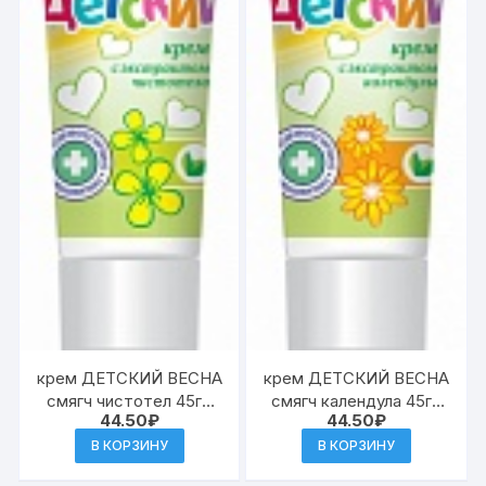
крем ДЕТСКИЙ ВЕСНА
крем ДЕТСКИЙ ВЕСНА
смягч чистотел 45гр
смягч календула 45гр
44.50
₽
44.50
₽
(24)к.1858,1935
(48) к.2298
В КОРЗИНУ
В КОРЗИНУ