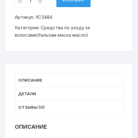
В КОРЗИНУ
товара
бальзам
Артикул:
УС3484
д
волос
Категория:
Средства по уходу за
ЧИСТАЯ
волосами(бальзам маска масло)
ЛИНИЯ
Клевер
шелк
блеск
380
мл
ОПИСАНИЕ
(12)
ДЕТАЛИ
ОТЗЫВЫ (0)
ОПИСАНИЕ