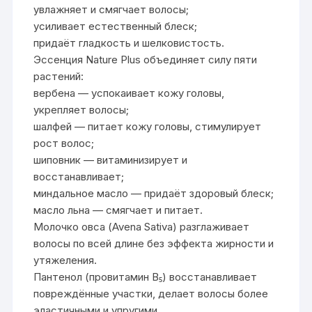
увлажняет и смягчает волосы;
усиливает естественный блеск;
придаёт гладкость и шелковистость.
Эссенция Nature Plus объединяет силу пяти
растений:
вербена — успокаивает кожу головы,
укрепляет волосы;
шалфей — питает кожу головы, стимулирует
рост волос;
шиповник — витаминизирует и
восстанавливает;
миндальное масло — придаёт здоровый блеск;
масло льна — смягчает и питает.
Молочко овса (Avena Sativa) разглаживает
волосы по всей длине без эффекта жирности и
утяжеления.
Пантенол (провитамин B₅) восстанавливает
повреждённые участки, делает волосы более
эластичными и упругими.