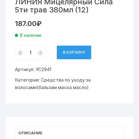
ЛИНИЯ Мицелярный Сила
5ти трав 380мл (12)
187.00
₽
В наличии
Количество
В КОРЗИНУ
товара
бальзам
Артикул:
УС2941
д
вол
Категория:
Средства по уходу за
ЧИСТАЯ
волосами(бальзам маска масло)
ЛИНИЯ
Мицелярный
Сила
5ти
трав
380мл
ОПИСАНИЕ
(12)