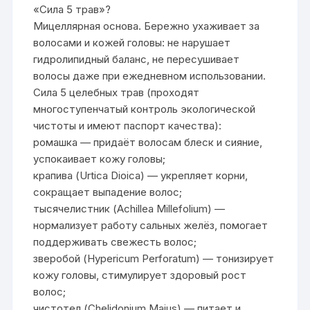
«Сила 5 трав»?
Мицеллярная основа. Бережно ухаживает за
волосами и кожей головы: не нарушает
гидролипидный баланс, не пересушивает
волосы даже при ежедневном использовании.
Сила 5 целебных трав (проходят
многоступенчатый контроль экологической
чистоты и имеют паспорт качества):
ромашка — придаёт волосам блеск и сияние,
успокаивает кожу головы;
крапива (Urtica Dioica) — укрепляет корни,
сокращает выпадение волос;
тысячелистник (Achillea Millefolium) —
нормализует работу сальных желёз, помогает
поддерживать свежесть волос;
зверобой (Hypericum Perforatum) — тонизирует
кожу головы, стимулирует здоровый рост
волос;
чистотел (Chelidonium Majus) — питает и