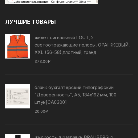
ЛУЧШИЕ ТОВАРЫ
жилет сигнальный ГОСТ, 2
светоотражающие полосы, ОРАНЖЕВЫЙ,
XXL (56-58),плотный, гранд
373.00
₽
бланк бухгалтерский типографский
"Доверенность", А5, 134х192 мм, 100
штук[СА0300]
20.00
₽
жидкость д разбавки BRAUBERG д