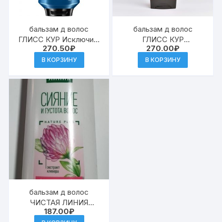
бальзам д волос
бальзам д волос
ГЛИСС КУР Исключит.
ГЛИСС КУР
270.50
₽
270.00
₽
увлажнение 360мл
Безупречно длинные
360мл
В КОРЗИНУ
В КОРЗИНУ
бальзам д волос
ЧИСТАЯ ЛИНИЯ
187.00
₽
Клевер шелк блеск 380