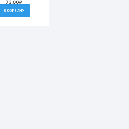
73.00
₽
рещин 75мл(24)
В КОРЗИНУ