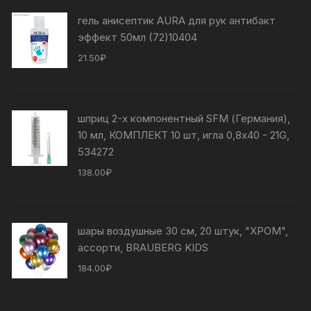
гель анисептик AURA для рук антибакт
эффект 50мл (72)10404
21.50
₽
шприц 2-х компонентный SFM (Германия),
10 мл, КОМПЛЕКТ 10 шт, игла 0,8х40 - 21G,
534272
138.00
₽
шары воздушные 30 см, 20 штук, "ХРОМ",
ассорти, BRAUBERG KIDS
184.00
₽