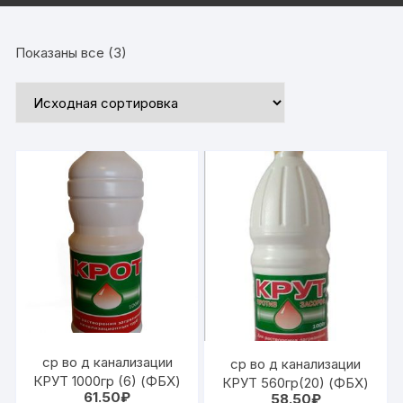
Показаны все (3)
ср во д канализации
ср во д канализации
КРУТ 1000гр (6) (ФБХ)
КРУТ 560гр(20) (ФБХ)
61.50
₽
58.50
₽