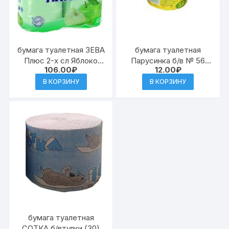
бумага туалетная ЗЕВА
бумага туалетная
Плюс 2-х сл Яблоко
Парусинка б/в № 56
106.00
₽
12.00
₽
зеленая 4шт (24)
(50)
В КОРЗИНУ
В КОРЗИНУ
бумага туалетная
СОТКА б/втулки (30)