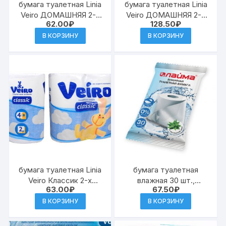
бумага туалетная Linia
бумага туалетная Linia
Veiro ДОМАШНЯЯ 2-х
Veiro ДОМАШНЯЯ 2-х
62.00
₽
128.50
₽
слойная Белая 4шт
слойная Белая 8шт
(Сыкт.) (12) 1С24
В КОРЗИНУ
В КОРЗИНУ
бумага туалетная Linia
бумага туалетная
Veiro Классик 2-х
влажная 30 шт.,
63.00
₽
67.50
₽
слойная Белая 4шт
ЛАЙМА, деликатный
(Сыкт.) (12) 5С24Б
уход, с экстрактом
В КОРЗИНУ
В КОРЗИНУ
алоэ, без
спирта[СА1434]