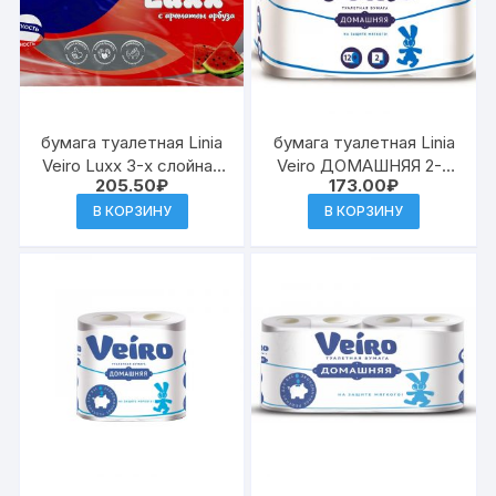
бумага туалетная Linia
бумага туалетная Linia
Veiro Luxх 3-х слойная
Veiro ДОМАШНЯЯ 2-х
205.50
₽
173.00
₽
Арома Арбуз 8шт (6)
слойная Белая 12шт
(Сыкт.) (4/6) 1С212
В КОРЗИНУ
В КОРЗИНУ