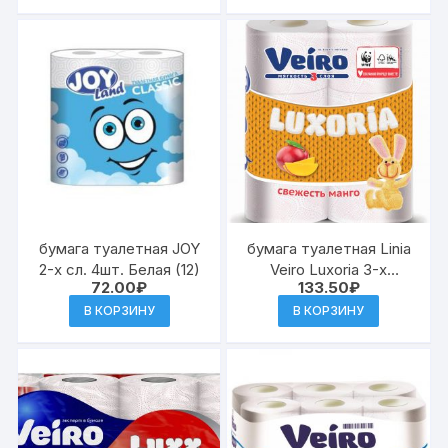
бумага туалетная JOY
бумага туалетная Linia
2-х сл. 4шт. Белая (12)
Veiro Luxoria 3-х
72.00
₽
133.50
₽
слойная Арома Манго
6шт (Сыкт.) (12/8) 5С36
В КОРЗИНУ
В КОРЗИНУ