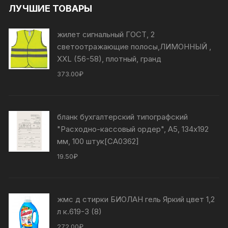
ЛУЧШИЕ ТОВАРЫ
жилет сигнальный ГОСТ, 2
светоотражающие полосы,ЛИМОННЫЙ ,
XXL (56-58), плотный, гранд
373.00
₽
бланк бухгалтерский типографский
"Расходно-кассовый ордер", А5, 134х192
мм, 100 штук[СА0362]
19.50
₽
жмс д стирки БИОЛАН гель Яркий цвет 1,2
л к.619-3 (8)
272.00
₽