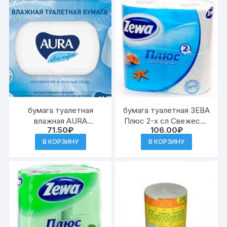
бумага туалетная
бумага туалетная ЗЕВА
влажная AURA
Плюс 2-х сл Свежесть
71.50
₽
106.00
₽
COMFORT с клапаном
Океана голубая 4шт
50 шт (12)
(24)
В КОРЗИНУ
В КОРЗИНУ