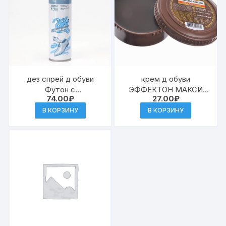
дез спрей д обуви
крем д обуви
Футон с
ЭФФЕКТОН МАКСИ
74.00
₽
27.00
₽
антимикробной
коричневый в банке 100
защитой 153 мл(24)
мл (96)
В КОРЗИНУ
В КОРЗИНУ