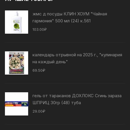
жмс д посуды КЛИН ХОУМ "Чайная
гармония" 500 мл (24) к.561
103.00
₽
календарь отрывной на 2025 г., "кулинария
на каждый день"
69.50
₽
гель от тараканов ДОХЛОКС Сгинь зараза
ШПРИЦ 30гр (48) туба
29.00
₽