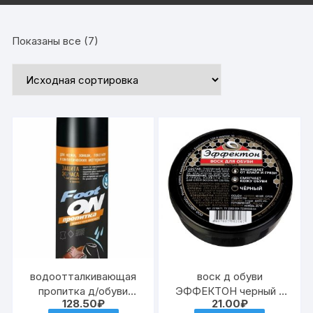
Показаны все (7)
водоотталкивающая
воск д обуви
пропитка д/обуви
ЭФФЕКТОН черный в
128.50
₽
21.00
₽
(кожа,замши) FOOTON
банке 45мл (210)