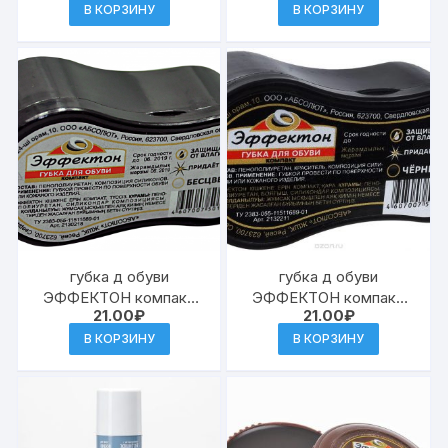
230мл (12)к.1103/05
В КОРЗИНУ
В КОРЗИНУ
губка д обуви
губка д обуви
ЭФФЕКТОН компакт
ЭФФЕКТОН компакт
21.00
₽
21.00
₽
бесцветная (96)
черная (96)
В КОРЗИНУ
В КОРЗИНУ