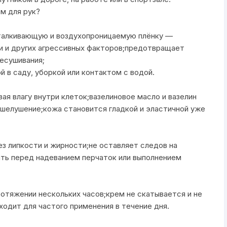
м для рук?
тталкивающую и воздухопроницаемую плёнку —
ии и других агрессивных факторов;предотвращает
ресушивания;
 в саду, уборкой или контактом с водой.
ая влагу внутри клеток;вазелиновое масло и вазелин
 шелушение;кожа становится гладкой и эластичной уже
ез липкости и жирности;не оставляет следов на
ть перед надеванием перчаток или выполнением
ротяжении нескольких часов;крем не скатывается и не
одит для частого применения в течение дня.