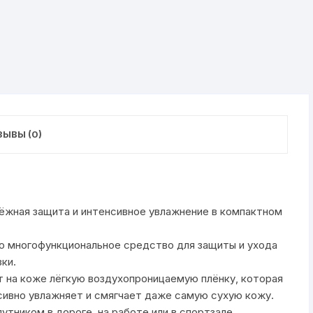
ЫВЫ (0)
дёжная защита и интенсивное увлажнение в компактном
то многофункциональное средство для защиты и ухода
ки.
т на коже лёгкую воздухопроницаемую плёнку, которая
сивно увлажняет и смягчает даже самую сухую кожу.
тником в дороге, на работе или в спортзале.