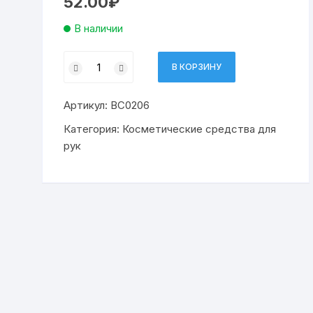
52.00
₽
В наличии
Количество
В КОРЗИНУ
товара
крем
Артикул:
ВС0206
д
рук
Категория:
Косметические средства для
СИЛИКОНОВЫЙ
рук
45мл
(48)
к1922