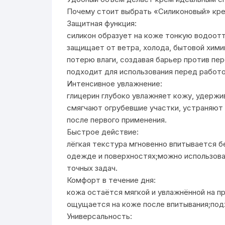
Почему стоит выбрать «Силиконовый» кре
Защитная функция:
силикон образует на коже тонкую водоо
защищает от ветра, холода, бытовой хим
потерю влаги, создавая барьер против пе
подходит для использования перед работой
Интенсивное увлажнение:
глицерин глубоко увлажняет кожу, удержив
смягчают огрубевшие участки, устраняют
после первого применения.
Быстрое действие:
лёгкая текстура мгновенно впитывается б
одежде и поверхностях;можно использова
точных задач.
Комфорт в течение дня:
кожа остаётся мягкой и увлажнённой на п
ощущается на коже после впитывания;подх
Универсальность: