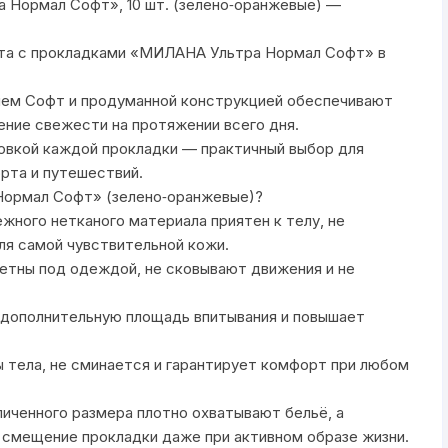
 Нормал Софт», 10 шт. (зелено‑оранжевые) —
рта с прокладками «МИЛАНА Ультра Нормал Софт» в
ием Софт и продуманной конструкцией обеспечивают
ние свежести на протяжении всего дня.
аковкой каждой прокладки — практичный выбор для
орта и путешествий.
ормал Софт» (зелено‑оранжевые)?
жного нетканого материала приятен к телу, не
ля самой чувствительной кожи.
етны под одеждой, не сковывают движения и не
т дополнительную площадь впитывания и повышает
 тела, не сминается и гарантирует комфорт при любом
иченного размера плотно охватывают бельё, а
 смещение прокладки даже при активном образе жизни.