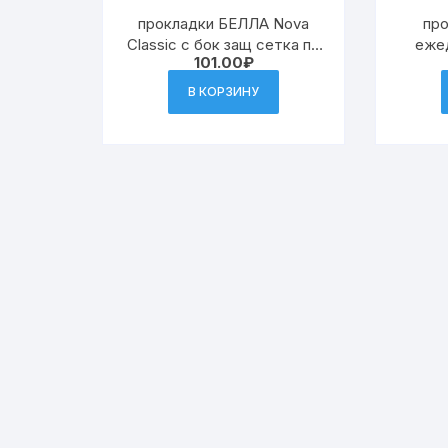
прокладки БЕЛЛА Nova
пр
Classic с бок защ сетка по
еже
101.00
₽
10шт (32)к.Е06
40шт В
В КОРЗИНУ