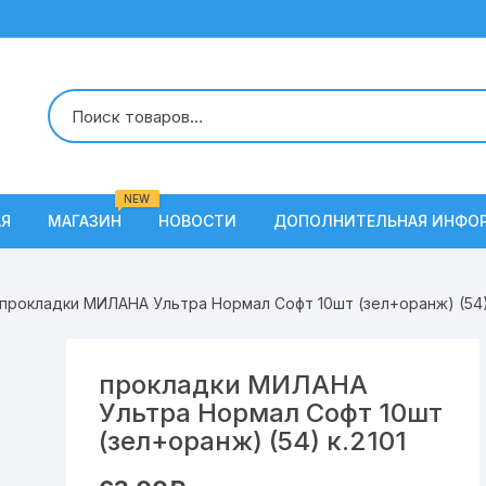
NEW
АЯ
МАГАЗИН
НОВОСТИ
ДОПОЛНИТЕЛЬНАЯ ИНФО
О Нас
 прокладки МИЛАНА Ультра Нормал Софт 10шт (зел+оранж) (54) 
Условия доставки
Наши вакансии
прокладки МИЛАНА
Ультра Нормал Софт 10шт
Контакты
(зел+оранж) (54) к.2101