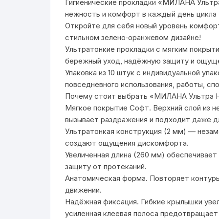
Гигиенические прокладки «МИЛАНА Ультра
нежность и комфорт в каждый день цикла
Откройте для себя новый уровень комфо
стильном зелено‑оранжевом дизайне!
Ультратонкие прокладки с мягким покрыт
бережный уход, надёжную защиту и ощуще
Упаковка из 10 штук с индивидуальной уп
повседневного использования, работы, сп
Почему стоит выбрать «МИЛАНА Ультра Н
Мягкое покрытие Софт. Верхний слой из не
вызывает раздражения и подходит даже д
Ультратонкая конструкция (2 мм) — незам
создают ощущения дискомфорта.
Увеличенная длина (260 мм) обеспечивае
защиту от протеканий.
Анатомическая форма. Повторяет контуры
движении.
Надёжная фиксация. Гибкие крылышки увел
усиленная клеевая полоса предотвращает