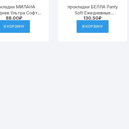
окладки МИЛАНА
прокладки БЕЛЛА Panty
днев Ультра Софт
Soft Ежедневные
88.00
₽
130.50
₽
есенние цветы (48)
50шт+10шт (12)к.096
к3103
В КОРЗИНУ
В КОРЗИНУ