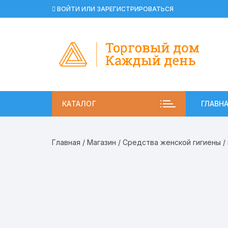
Перейти
ВОЙТИ ИЛИ ЗАРЕГИСТРИРОВАТЬСЯ
к
содержимому
КАТАЛОГ
ГЛАВН
Главная
/
Магазин
/
Средства женской гигиены
/