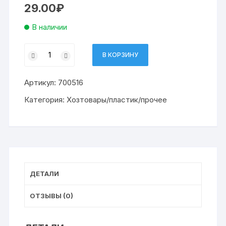
29.00
₽
В наличии
Количество
В КОРЗИНУ
товара
прищепки
Артикул:
700516
бельевые
пластиковые,
Категория:
Хозтовары/пластик/прочее
комплект
10
шт.,
7,3см
PRIMILA
CLASSIC
ДЕТАЛИ
ОТЗЫВЫ (0)