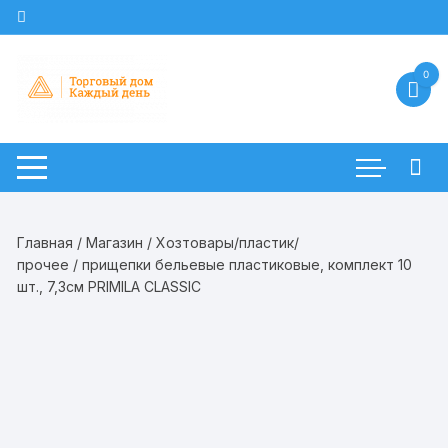
Перейти
к
содержимому
0
Главная
/
Магазин
/
Хозтовары/пластик/
прочее
/ прищепки бельевые пластиковые, комплект 10
шт., 7,3см PRIMILA CLASSIC