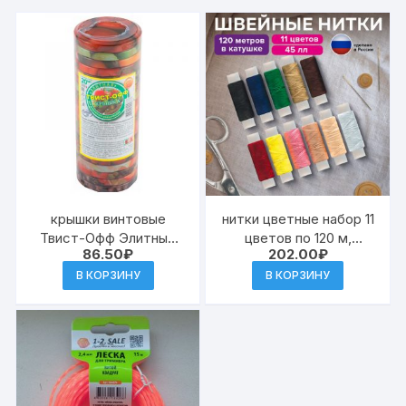
крышки винтовые
нитки цветные набор 11
Твист-Офф Элитные
цветов по 120 м,
86.50
₽
202.00
₽
D=66мм, 20шт (20)
армированные, 45 ЛЛ,
ОСТРОВ СОКРОВИЩ
В КОРЗИНУ
В КОРЗИНУ