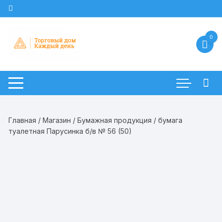
Перейти
к
содержимому
0
Главная
/
Магазин
/
Бумажная продукция
/ бумага
туалетная Парусинка б/в № 56 (50)