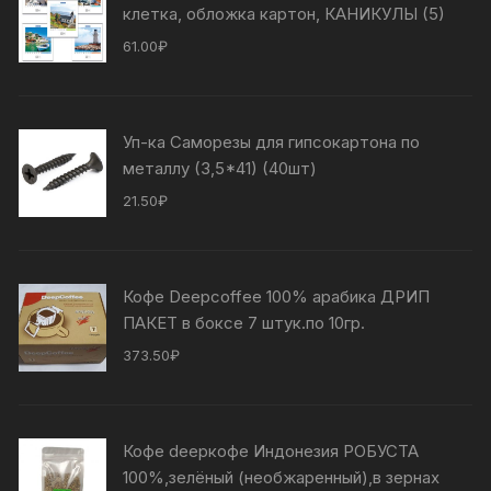
клетка, обложка картон, КАНИКУЛЫ (5)
61.00
₽
Уп-ка Саморезы для гипсокартона по
металлу (3,5*41) (40шт)
21.50
₽
Кофе Deepcoffee 100% арабика ДРИП
ПАКЕТ в боксе 7 штук.по 10гр.
373.50
₽
Кофе deepкофе Индонезия РОБУСТА
100%,зелёный (необжаренный),в зернах