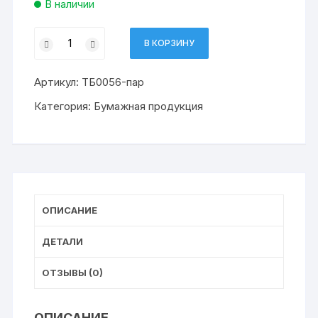
В наличии
Количество
В КОРЗИНУ
товара
бумага
Артикул:
ТБ0056-пар
туалетная
Парусинка
Категория:
Бумажная продукция
б/
в
№
56
(50)
ОПИСАНИЕ
ДЕТАЛИ
ОТЗЫВЫ (0)
ОПИСАНИЕ