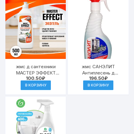
жмс д сантехники
жмс САНЭЛИТ
МАСТЕР ЭФФЕКТ
Антиплесень д
100.50
₽
196.50
₽
ГЕЛЬ антиржавчина
душ.кабин и ванных
500 мл (12) ЧС-257
комнат с курком
В КОРЗИНУ
В КОРЗИНУ
500мл (16)