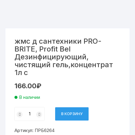
жмс д сантехники PRO-
BRITE, Profit Bel
Дезинфицирующий,
чистящий гель,концентрат
1л с
166.00
₽
В наличии
Количество
В КОРЗИНУ
товара
жмс
Артикул:
ПРБ6264
д