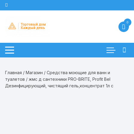
Перейти
к
содержимому
0
Главная
/
Магазин
/
Средства моющие для ванн и
туалетов
/ жмс д сантехники PRO-BRITE, Profit Bel
Дезинфицирующий, чистящий гель,концентрат 1л с