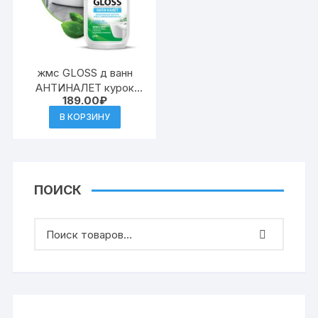
жмс GLOSS д ванн
АНТИНАЛЕТ курок
189.00
₽
600мл (12) к.126059
В КОРЗИНУ
ПОИСК