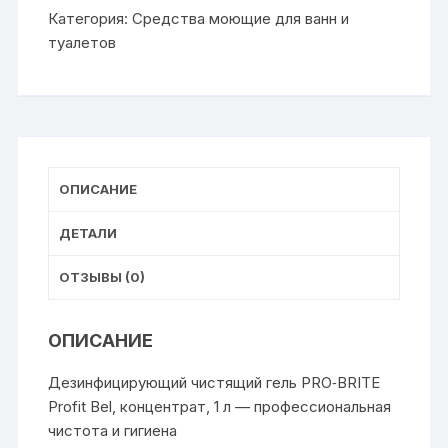
сантехники
Категория:
Средства моющие для ванн и
PRO-
туалетов
BRITE,
Profit
Bel
Дезинфицирующий,
чистящий
гель,концентрат
ОПИСАНИЕ
1л
с
ДЕТАЛИ
ОТЗЫВЫ (0)
ОПИСАНИЕ
Дезинфицирующий чистящий гель PRO‑BRITE
Profit Bel, концентрат, 1 л — профессиональная
чистота и гигиена