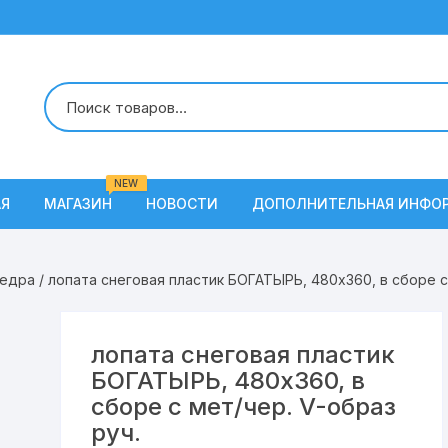
NEW
АЯ
МАГАЗИН
НОВОСТИ
ДОПОЛНИТЕЛЬНАЯ ИНФО
О Нас
ведра
/ лопата снеговая пластик БОГАТЫРЬ, 480х360, в сборе с
Условия доставки
Наши вакансии
лопата снеговая пластик
БОГАТЫРЬ, 480х360, в
Контакты
сборе с мет/чер. V-образ
руч.