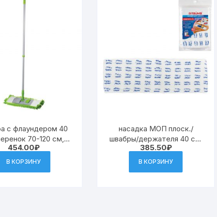
а с флаундером 40
насадка МОП плоск./
черенок 70-120 см,
швабры/держателя 40 см,
454.00
₽
385.50
₽
П «СИНЕЛЬ» из
(ТИП К), микрофибра/
офибры букли (ТИП
абразив, упа
В КОРЗИНУ
В КОРЗИНУ
К), ЛЮБАША