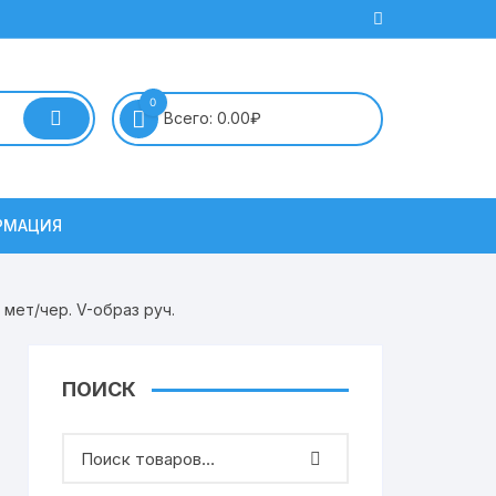
0
Всего:
0.00
₽
РМАЦИЯ
 мет/чер. V-образ руч.
ПОИСК