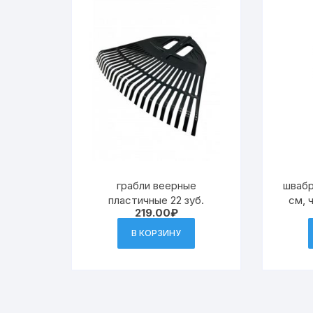
грабли веерные
швабр
пластичные 22 зуб.
см, 
219.00
₽
МО
микр
В КОРЗИНУ