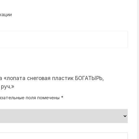
руч.
кации
на «лопата снеговая пластик БОГАТЫРЬ,
 руч.»
язательные поля помечены
*