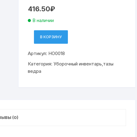
416.50
₽
В наличии
В КОРЗИНУ
Количество
товара
Артикул:
НО0018
лопата
снеговая
Категория:
Уборочный инвентарь,тазы
пластик
ведра
БОГАТЫРЬ,
480х360,
в
сборе
с
мет/
ЫВЫ (0)
чер.
V-
образ