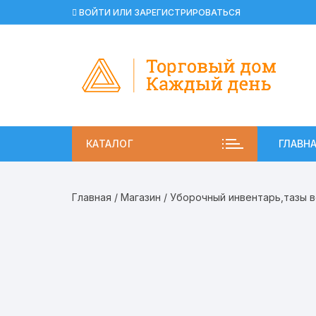
Перейти
ВОЙТИ ИЛИ ЗАРЕГИСТРИРОВАТЬСЯ
к
содержимому
КАТАЛОГ
ГЛАВН
Главная
/
Магазин
/
Уборочный инвентарь,тазы 