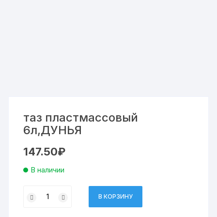
таз пластмассовый
6л,ДУНЬЯ
147.50
₽
В наличии
Количество
В КОРЗИНУ
товара
таз