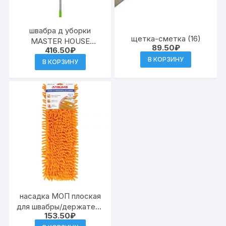
швабра д уборки
щетка-сметка (16)
MASTER HOUSE
89.50
₽
416.50
₽
(Себастьян)
В КОРЗИНУ
микрофибра шенил
В КОРЗИНУ
43*13 с
телескоп.ручкой 120см
серая (12)
насадка МОП плоская
для швабры/держателя
153.50
₽
40 см, карманы (ТИП