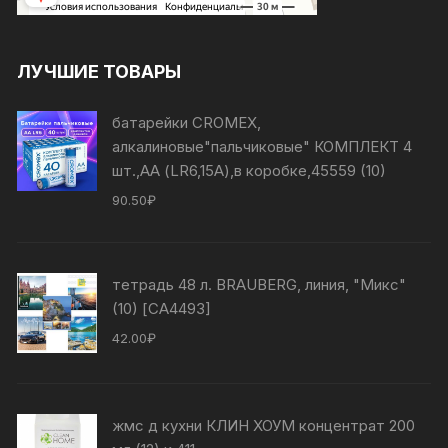
ЛУЧШИЕ ТОВАРЫ
батарейки CROMEX,
алкалиновые"пальчиковые" КОМПЛЕКТ 4
шт.,АА (LR6,15А),в коробке,45559 (10)
90.50
₽
тетрадь 48 л. BRAUBERG, линия, "Микс"
(10) [СА4493]
42.00
₽
жмс д кухни КЛИН ХОУМ концентрат 200