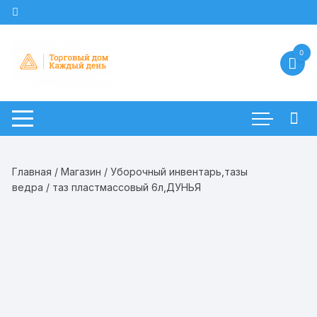
Перейти
к
содержимому
0
Главная
/
Магазин
/
Уборочный инвентарь,тазы
ведра
/ таз пластмассовый 6л,ДУНЬЯ