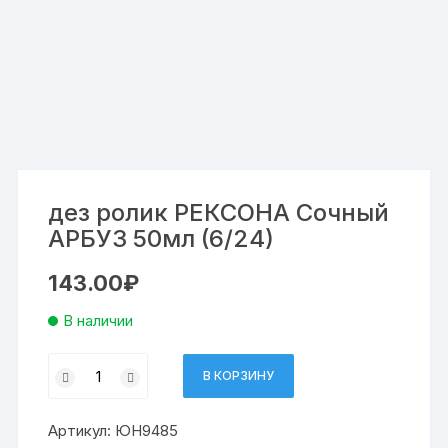
дез ролик РЕКСОНА Сочный
АРБУЗ 50мл (6/24)
143.00
₽
В наличии
Количество
В КОРЗИНУ
товара
дез
Артикул:
ЮН9485
ролик