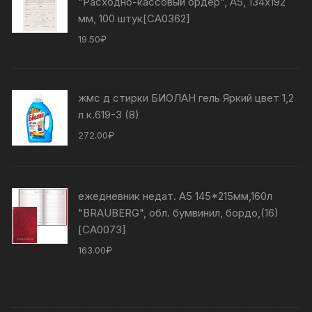
"Расходно-кассовый ордер", А5, 134х192
мм, 100 штук[СА0362]
19.50
₽
жмс д стирки БИОЛАН гель Яркий цвет 1,2
л к.619-3 (8)
272.00
₽
ежедневник недат. А5 145*215мм,160л
"BRAUBERG", обл. бумвинил, бордо,(16)
[СА0073]
163.00
₽