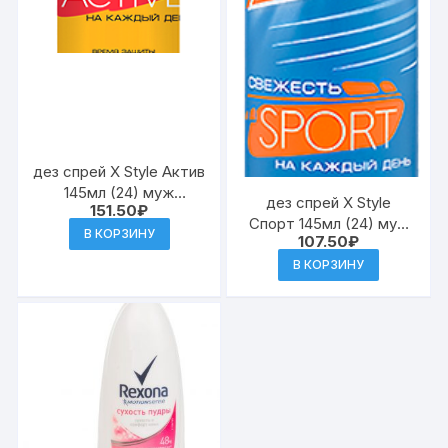
дез спрей X Style Актив
145мл (24) муж
дез спрей X Style
151.50
₽
к.5135/15
Спорт 145мл (24) муж
В КОРЗИНУ
107.50
₽
к.5132/01
В КОРЗИНУ