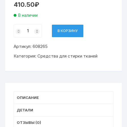
410.50
₽
В наличии
Количество
В КОРЗИНУ
товара
капсулы
Артикул:
608265
LAIMA
концентрат
Категория:
Средства для стирки тканей
3
в
1
с
кондиционером
АРОМАМАГИЯ,
ОПИСАНИЕ
52
шт.
ДЕТАЛИ
ОТЗЫВЫ (0)