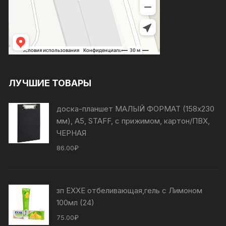
ЛУЧШИЕ ТОВАРЫ
доска-планшет МАЛЫЙ ФОРМАТ (158х230
мм), А5, STAFF, с прижимом, картон/ПВХ,
ЧЕРНАЯ
86.00
₽
зп EXXE отбеливающая,гель с Лимоном
100мл (24)
75.00
₽