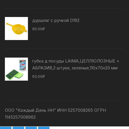
дуршлаг с ручкой D192
95.00
₽
губка д посуды LAIMA,ЦЕЛЛЮЛОЗНЫЕ +
АБРАЗИВ,2 штуки, зеленые,110х70х20 мм
62.00
₽
ООО "Каждый День НН" ИНН 5257008265 ОГРН
1145257008962