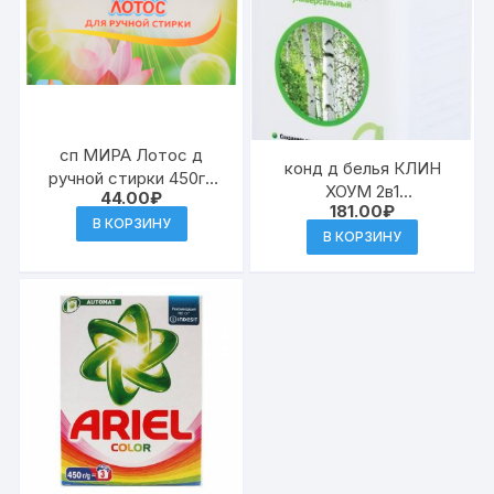
сп МИРА Лотос д
конд д белья КЛИН
ручной стирки 450гр
ХОУМ 2в1
44.00
₽
(28)
181.00
₽
универсальный с
В КОРЗИНУ
ароматом русского
В КОРЗИНУ
леса 1л (10) к.441