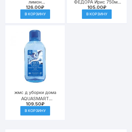
лимон
ФЕДОРА Ирис 750мл
126.00
₽
105.00
₽
суперконцентрат
(12) к.465
1000мл (12) к.125904
В КОРЗИНУ
В КОРЗИНУ
жмс д уборки дома
AQUASMART
109.50
₽
Гипоаллергенное
750мл (10) к.584
В КОРЗИНУ