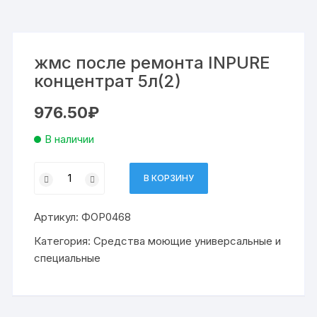
жмс после ремонта INPURE
концентрат 5л(2)
976.50
₽
В наличии
Количество
В КОРЗИНУ
товара
жмс
Артикул:
ФОР0468
после
ремонта
Категория:
Средства моющие универсальные и
INPURE
специальные
концентрат
5л(2)