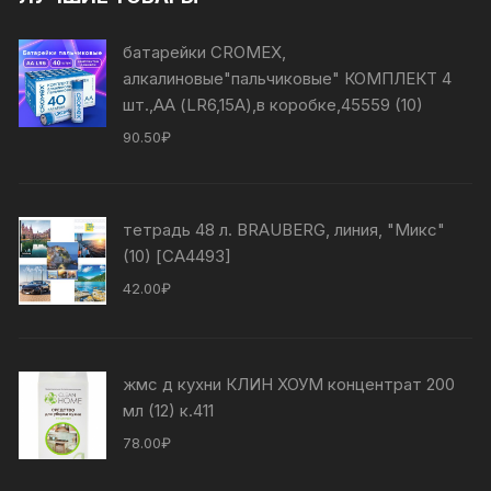
батарейки CROMEX,
алкалиновые"пальчиковые" КОМПЛЕКТ 4
шт.,АА (LR6,15А),в коробке,45559 (10)
90.50
₽
тетрадь 48 л. BRAUBERG, линия, "Микс"
(10) [СА4493]
42.00
₽
жмс д кухни КЛИН ХОУМ концентрат 200
мл (12) к.411
78.00
₽