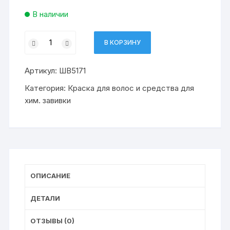
В наличии
Количество
В КОРЗИНУ
товара
краска
Артикул:
ШВ5171
ПАЛЕТТЕ
Колор
Категория:
Краска для волос и средства для
A10
хим. завивки
Жемчужный
блондин
(10)
ОПИСАНИЕ
ДЕТАЛИ
ОТЗЫВЫ (0)