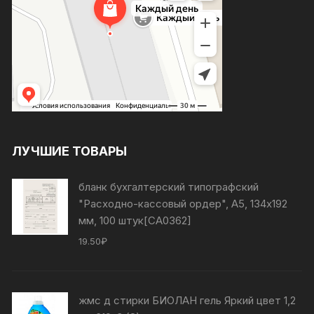
ЛУЧШИЕ ТОВАРЫ
бланк бухгалтерский типографский
"Расходно-кассовый ордер", А5, 134х192
мм, 100 штук[СА0362]
19.50
₽
жмс д стирки БИОЛАН гель Яркий цвет 1,2