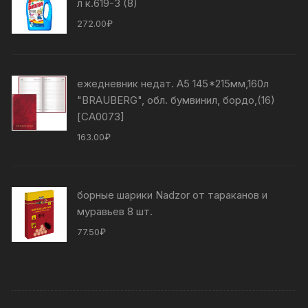
л к.619-3 (8)
272.00
₽
ежедневник недат. А5 145*215мм,160л
"BRAUBERG", обл. бумвинил, бордо,(16)
[СА0073]
163.00
₽
борные шарики Nadzor от тараканов и
муравьев 8 шт.
77.50
₽