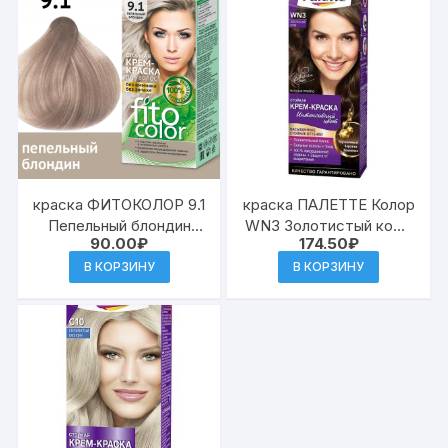
краска ФИТОКОЛОР 9.1
краска ПАЛЕТТЕ Колор
Пепельный блондин
WN3 Золотистый кофе
90.00
₽
174.50
₽
115мл (20) к.4831
(10)
В КОРЗИНУ
В КОРЗИНУ