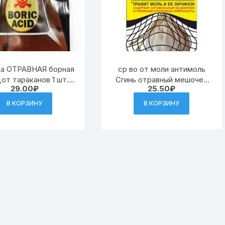
ка ОТРАВНАЯ борная
ср во от моли антимоль
,от тараканов 1 шт.
Сгинь отравный мешочек
29.00
₽
25.50
₽
(36)
(48)
В КОРЗИНУ
В КОРЗИНУ