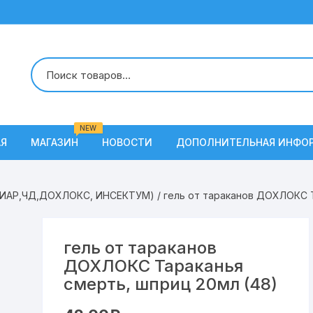
NEW
АЯ
МАГАЗИН
НОВОСТИ
ДОПОЛНИТЕЛЬНАЯ ИНФО
О Нас
БИАР,ЧД,ДОХЛОКС, ИНСЕКТУМ)
/ гель от тараканов ДОХЛОКС Т
Условия доставки
Наши вакансии
гель от тараканов
ДОХЛОКС Тараканья
Контакты
смерть, шприц 20мл (48)