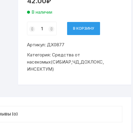
42.00
₽
В наличии
Количество
В КОРЗИНУ
товара
гель
Артикул:
ДХ0877
от
тараканов
Категория:
Средства от
ДОХЛОКС
насекомых(СИБИАР,ЧД,ДОХЛОКС,
Тараканья
ИНСЕКТУМ)
смерть,
шприц
20мл
(48)
ЫВЫ (0)