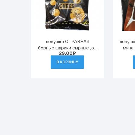
ловушка ОТРАВНАЯ
ловуш
борные шарики сырные ,от
мина 
29.00
₽
тараканов 6 шт.(48)
В КОРЗИНУ