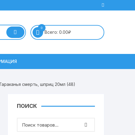
0
Всего:
0.00
₽
РМАЦИЯ
араканья смерть, шприц 20мл (48)
ПОИСК