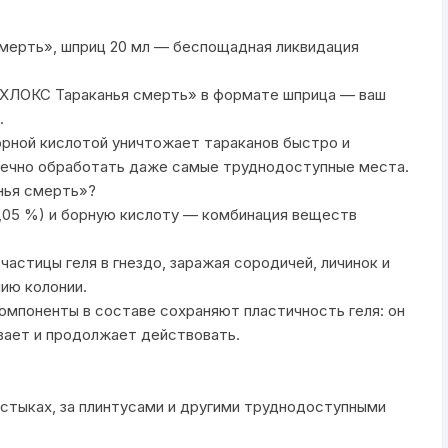
мерть», шприц 20 мл — беспощадная ликвидация
ОХЛОКС Тараканья смерть» в формате шприца — ваш
.
орной кислотой уничтожает тараканов быстро и
очечно обработать даже самые труднодоступные места.
нья смерть»?
,05 %) и борную кислоту — комбинация веществ
астицы геля в гнездо, заражая сородичей, личинок и
ию колонии.
омпоненты в составе сохраняют пластичность геля: он
вает и продолжает действовать.
 стыках, за плинтусами и другими труднодоступными