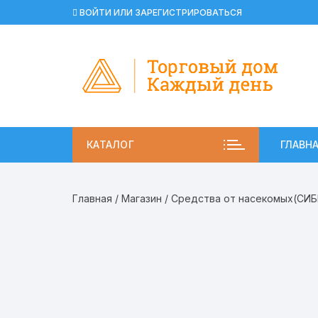
Перейти
ВОЙТИ ИЛИ ЗАРЕГИСТРИРОВАТЬСЯ
к
содержимому
КАТАЛОГ
ГЛАВН
Главная
/
Магазин
/
Средства от насекомых(СИ