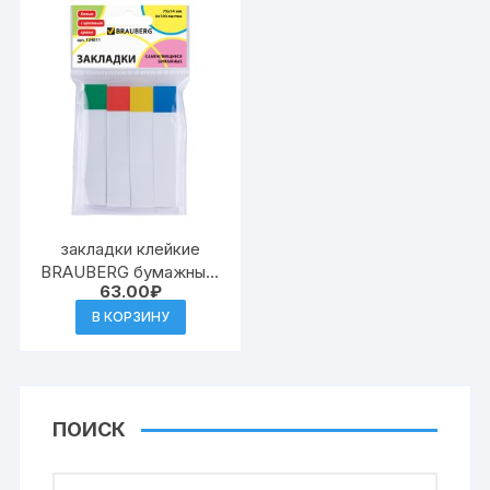
закладки клейкие
BRAUBERG бумажные,
63.00
₽
75х14 мм, 4 цвета х 100
листов, белые, с
В КОРЗИНУ
цветным краем
ПОИСК