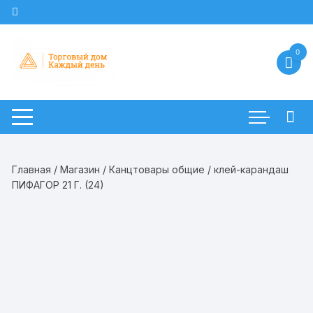
Перейти
к
содержимому
0
Главная
/
Магазин
/
Канцтовары общие
/ клей-карандаш
ПИФАГОР 21 Г. (24)