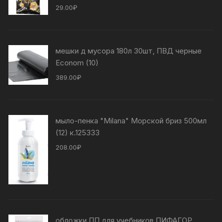
29.00
₽
мешки д мусора 180л 30шт, ПВД черные
Econom (10)
389.00
₽
мыло-пенка "Milana" Морской бриз 500мл
(12) к.125333
208.00
₽
обложки ПП для учебников ПИФАГОР,