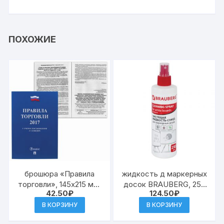
ПОХОЖИЕ
брошюра «Правила
жидкость д маркерных
торговли», 145х215 мм,
досок BRAUBERG, 250
42.50
₽
124.50
₽
80 страниц[СА]
мл, 510119
В КОРЗИНУ
В КОРЗИНУ