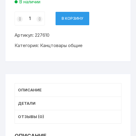
В наличии
Количество
В КОРЗИНУ
товара
клей-
Артикул:
227610
карандаш
ПИФАГОР
Категория:
Канцтовары общие
21
Г.
(24)
ОПИСАНИЕ
ДЕТАЛИ
ОТЗЫВЫ (0)
ОПИСАНИЕ