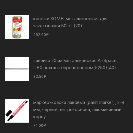
крышки KOMFI металлическая для
закатывания 50шт (20)
252.00
₽
линейка 20см металлическая ArtSpace,
ПВХ чехол с европодвесом(5250)(40)
32.50
₽
маркер-краска лаковый (paint marker), 2-4
мм, черный, нитро-основа, алюминиевый
корпу
74.00
₽