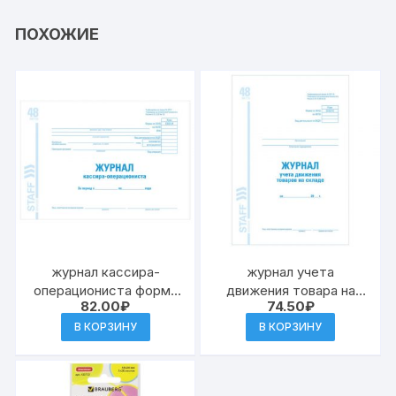
ПОХОЖИЕ
журнал кассира-
журнал учета
операциониста форма
движения товара на
82.00
₽
74.50
₽
КМ-4, 48 л., картон,
складе, ТОРГ-18, 48 л.,
блок офсет, А4
А4, 198х278 мм, картон,
В КОРЗИНУ
В КОРЗИНУ
(203х285 мм), STAFF
офсет