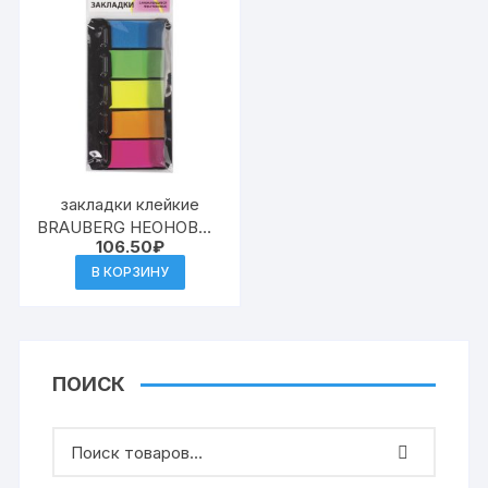
закладки клейкие
BRAUBERG НЕОНОВЫЕ
106.50
₽
пластиковые, 48х20
мм, 5 цветов х 20
В КОРЗИНУ
листов, в диспе
ПОИСК