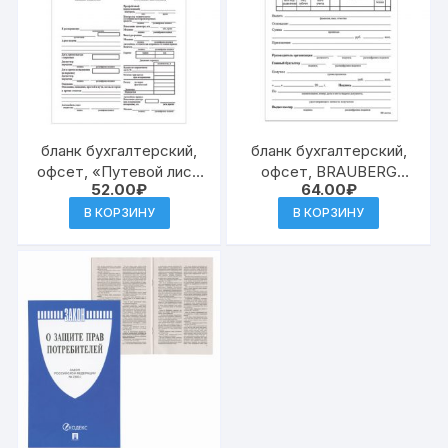
бланк бухгалтерский,
бланк бухгалтерский,
офсет, «Путевой лист
офсет, BRAUBERG
52.00
₽
64.00
₽
легкового
«Расходный кассовый
автомобиля», А5
ордер», А5, 135х195
В КОРЗИНУ
В КОРЗИНУ
(135х195 мм), СПАЙК
мм(20)