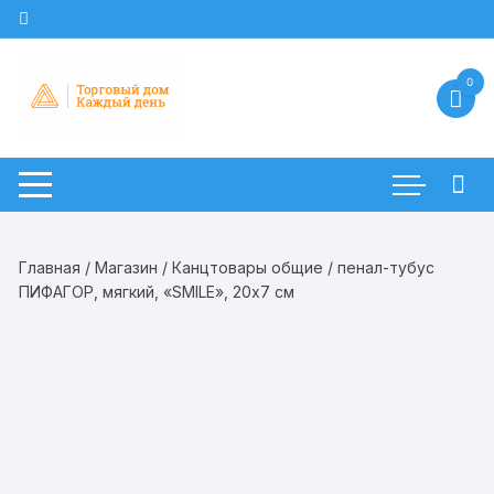
Перейти
к
содержимому
0
Главная
/
Магазин
/
Канцтовары общие
/ пенал-тубус
ПИФАГОР, мягкий, «SMILE», 20х7 см