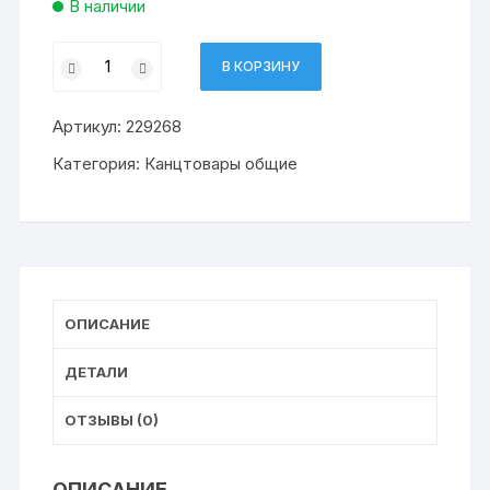
В наличии
Количество
В КОРЗИНУ
товара
пенал-
Артикул:
229268
тубус
ПИФАГОР,
Категория:
Канцтовары общие
мягкий,
"SMILE",
20х7
см
ОПИСАНИЕ
ДЕТАЛИ
ОТЗЫВЫ (0)
ОПИСАНИЕ