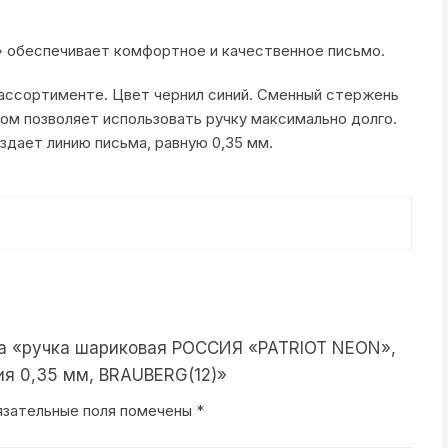
мм,
BRAUBERG(12)
» обеспечивает комфортное и качественное письмо.
 ассортименте. Цвет чернил синий. Сменный стержень
ом позволяет использовать ручку максимально долго.
здает линию письма, равную 0,35 мм.
на «ручка шариковая РОССИЯ «PATRIOT NEON»,
ия 0,35 мм, BRAUBERG(12)»
язательные поля помечены
*