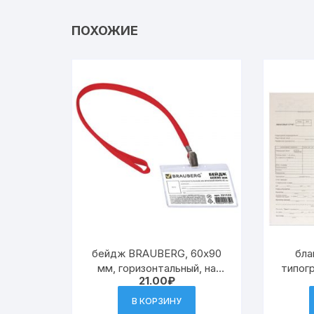
ПОХОЖИЕ
бейдж BRAUBERG, 60х90
бла
мм, горизонтальный, на
типог
21.00
₽
красной ленте 45
отче
см[СА7501]
(195х2
В КОРЗИНУ