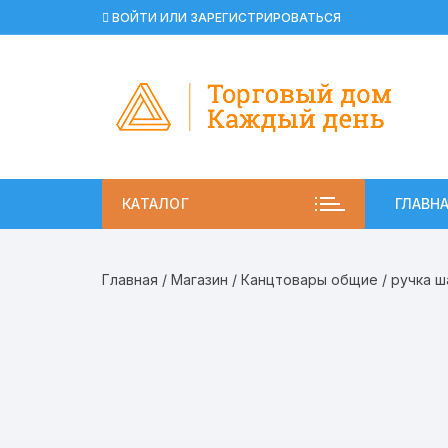
Перейти
ВОЙТИ ИЛИ ЗАРЕГИСТРИРОВАТЬСЯ
к
содержимому
КАТАЛОГ
ГЛАВН
Главная
/
Магазин
/
Канцтовары общие
/ ручка ш