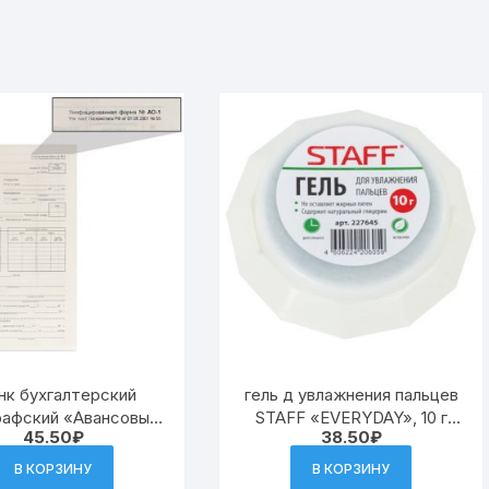
нк бухгалтерский
гель д увлажнения пальцев
рафский «Авансовый
STAFF «EVERYDAY», 10 г
45.50
₽
38.50
₽
т нового образца»,
(Малайзия), нежирный,
70 мм), СКЛЕЙКА(10)
нетоксичный
В КОРЗИНУ
В КОРЗИНУ