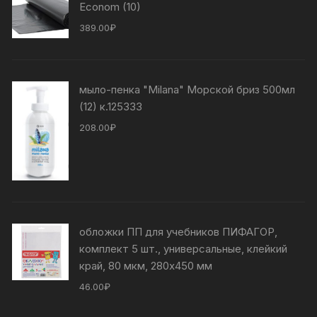
Econom (10)
389.00
₽
мыло-пенка "Milana" Морской бриз 500мл
(12) к.125333
208.00
₽
обложки ПП для учебников ПИФАГОР,
комплект 5 шт., универсальные, клейкий
край, 80 мкм, 280х450 мм
46.00
₽