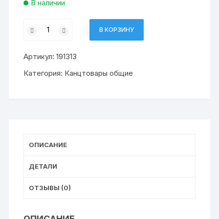
В наличии
Количество
В КОРЗИНУ
товара
стакан-
Артикул:
191313
непроливайка
ЮНЛАНДИЯ,
Категория:
Канцтовары общие
двойной
ОПИСАНИЕ
ДЕТАЛИ
ОТЗЫВЫ (0)
ОПИСАНИЕ