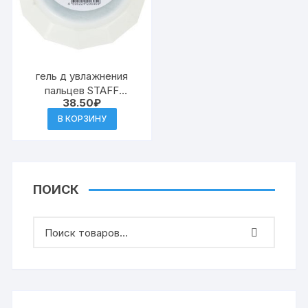
гель д увлажнения
пальцев STAFF
38.50
₽
«EVERYDAY», 10 г
(Малайзия), нежирный,
В КОРЗИНУ
нетоксичный
ПОИСК