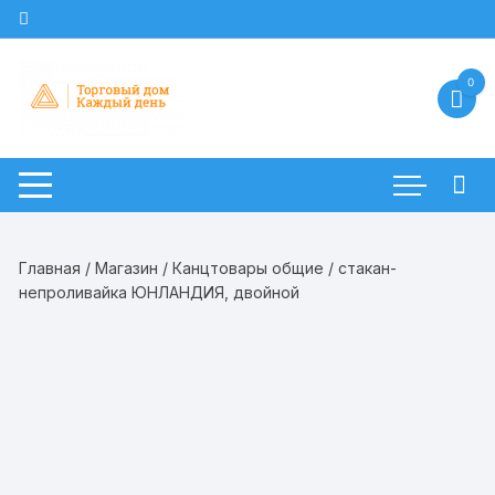
Перейти
к
содержимому
0
Главная
/
Магазин
/
Канцтовары общие
/ стакан-
непроливайка ЮНЛАНДИЯ, двойной