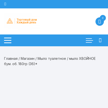
Перейти
к
содержимому
0
Главная
/
Магазин
/
Мыло туалетное
/ мыло ХВОЙНОЕ
бум. об. 180гр (36)*