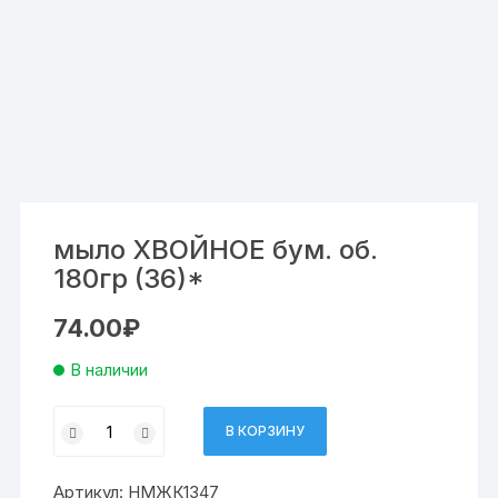
мыло ХВОЙНОЕ бум. об.
180гр (36)*
74.00
₽
В наличии
Количество
В КОРЗИНУ
товара
мыло
Артикул:
НМЖК1347
ХВОЙНОЕ