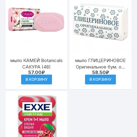
мыло КАМЕЙ Botanicals
мыло ГЛИЦЕРИНОВОЕ
САКУРА (48)
Оригинальное бум. об.
57.00
₽
58.50
₽
180гр (36)
В КОРЗИНУ
В КОРЗИНУ